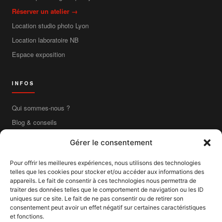
Réserver un atelier →
Location studio photo Lyon
Location laboratoire NB
Espace exposition
INFOS
Qui sommes-nous ?
Blog & conseils
Contact
Gérer le consentement
Boutique en ligne
Pour offrir les meilleures expériences, nous utilisons des technologies
Livraison France entière
telles que les cookies pour stocker et/ou accéder aux informations des
Mentions légales
appareils. Le fait de consentir à ces technologies nous permettra de
traiter des données telles que le comportement de navigation ou les ID
CGV
uniques sur ce site. Le fait de ne pas consentir ou de retirer son
consentement peut avoir un effet négatif sur certaines caractéristiques
CGU
et fonctions.