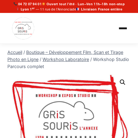
Aller
04 72 07 94 01
Ouvert tout l'été · Lun–Ven 11h–18h non-stop
er
— 11 rue de l'Annonciade
Lyon 1
Livraison France entière
au
contenu
Accueil
/
Boutique – Développement Film, Scan et Tirage
Photo en Ligne
/
Workshop Laboratoire
/
Workshop Studio
Parcours complet