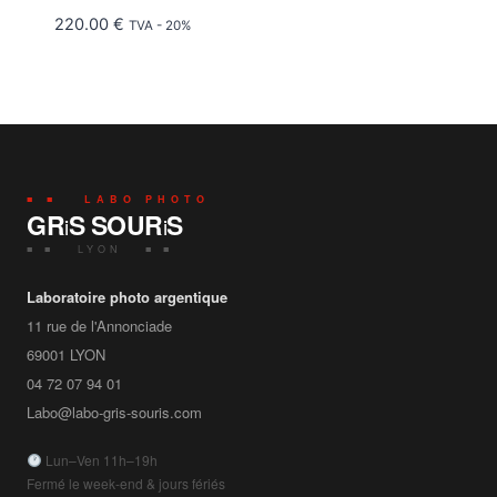
220.00
€
TVA - 20%
■ ■ LABO PHOTO
GR
S SOUR
S
i
i
■ ■ LYON ■ ■
Laboratoire photo argentique
11 rue de l'Annonciade
69001
LYON
04 72 07 94 01
Labo@labo-gris-souris.com
Lun–Ven 11h–19h
Fermé le week-end & jours fériés