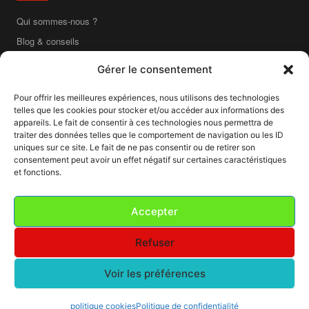
Qui sommes-nous ?
Blog & conseils
Contact
Gérer le consentement
Boutique en ligne
Pour offrir les meilleures expériences, nous utilisons des technologies
Livraison France entière
telles que les cookies pour stocker et/ou accéder aux informations des
Mentions légales
appareils. Le fait de consentir à ces technologies nous permettra de
traiter des données telles que le comportement de navigation ou les ID
CGV
uniques sur ce site. Le fait de ne pas consentir ou de retirer son
consentement peut avoir un effet négatif sur certaines caractéristiques
CGU
et fonctions.
Confidentialité
Cookies
Accepter
Refuser
■ ■ ■ ■ ■ ■ ■ ■ ■ ■
Voir les préférences
GR
i
S SOUR
i
S
© 2026
— Labo Photo · Lyon · Tous droits réservés
Mentions légales
·
CGV
·
CGU
·
Confidentialité
·
Cookies
politique cookies
Politique de confidentialité