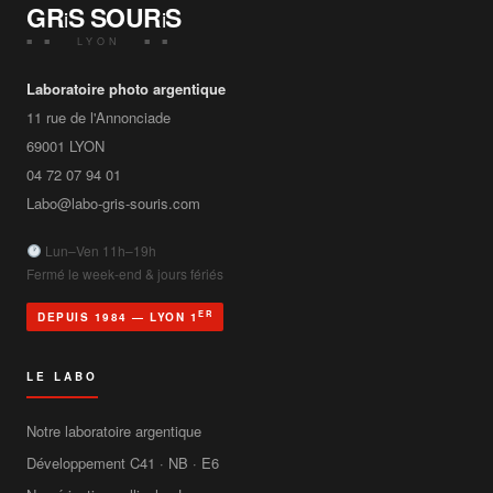
GR
S SOUR
S
i
i
■ ■ LYON ■ ■
Laboratoire photo argentique
11 rue de l'Annonciade
69001
LYON
04 72 07 94 01
Labo@labo-gris-souris.com
Lun–Ven 11h–19h
Fermé le week-end & jours fériés
ER
DEPUIS 1984 — LYON 1
LE LABO
Notre laboratoire argentique
Développement C41 · NB · E6