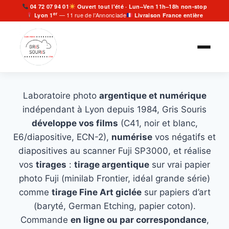
Aller
04 72 07 94 01
Ouvert tout l'été · Lun–Ven 11h–18h non-stop
er
— 11 rue de l'Annonciade
Lyon 1
Livraison France entière
au
contenu
Laboratoire photo
argentique et numérique
indépendant à Lyon depuis 1984, Gris Souris
développe vos films
(C41, noir et blanc,
E6/diapositive, ECN-2),
numérise
vos négatifs et
diapositives au scanner Fuji SP3000, et réalise
vos
tirages
:
tirage argentique
sur vrai papier
photo Fuji (minilab Frontier, idéal grande série)
comme
tirage Fine Art giclée
sur papiers d’art
(baryté, German Etching, papier coton).
Commande
en ligne ou par correspondance
,