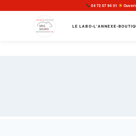
Aller
04 72 07 94 01
Ouvert
·
au
contenu
LE LABO
L'ANNEXE
BOUTIQ
▾
▾