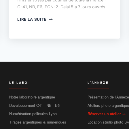
films envoyés par courrier de toute la France :
C-41, NB, E6, ECN-2. Delai 5 a 7 jours ouvrés.
DÉVELOPPEMENT
LIRE LA SUITE
PHOTO
PAR
COURRIER
:
ENVOYEZ
VOS
PELLICULES
DEPUIS
TOUTE
LA
LE LABO
L'ANNEXE
FRANCE
Notre laboratoire argentique
Présentation de l'Annexe
Développement C41 · NB · E6
Ateliers photo argentiqu
Numérisation pellicules Lyon
Réserver un atelier →
Tirages argentiques & numériques
Location studio photo Ly