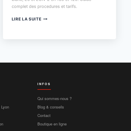
complet des procedures et tarifs.
OÙ
LIRE LA SUITE
DÉVELOPPER
SES
PHOTOS
ARGENTIQUES
À
LYON
?
INFOS
Qui sommes-nous ?
e Lyon
Blog & conseils
Contact
on
Boutique en ligne