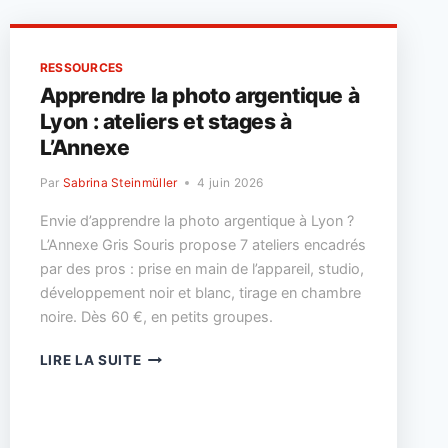
RESSOURCES
Apprendre la photo argentique à
Lyon : ateliers et stages à
L’Annexe
Par
Sabrina Steinmüller
4 juin 2026
Envie d’apprendre la photo argentique à Lyon ?
L’Annexe Gris Souris propose 7 ateliers encadrés
par des pros : prise en main de l’appareil, studio,
développement noir et blanc, tirage en chambre
noire. Dès 60 €, en petits groupes.
APPRENDRE
LIRE LA SUITE
LA
PHOTO
ARGENTIQUE
À