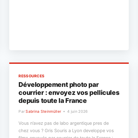
»
—
JEAN-
MARC
COUDOUR
À
L’ANNEXE
GRIS
SOURIS
RESSOURCES
Développement photo par
courrier : envoyez vos pellicules
depuis toute la France
Par
Sabrina Steinmüller
4 juin 2026
Vous n’avez pas de labo argentique pres de
chez vous ? Gris Souris a Lyon developpe vos