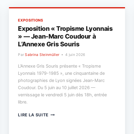
EXPOSITIONS
Exposition « Tropisme Lyonnais
» — Jean-Marc Coudour à
L’Annexe Gris Souris
Par
Sabrina Steinmüller
4 juin 2026
L’Annexe Gris Souris présente « Tropisme
Lyonnais 1979-1985 », une cinquantaine de
photographies de Lyon signées Jean-Marc
Coudour. Du 5 juin au 10 juillet 2026 —
vernissage le vendredi 5 juin dès 18h, entrée
libre.
EXPOSITION
LIRE LA SUITE
«
TROPISME
LYONNAIS