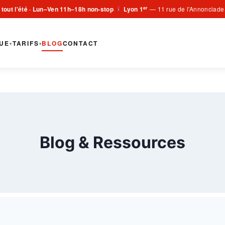
er
 tout l'été · Lun–Ven 11h–18h non-stop
Lyon 1
— 11 rue de l'Annonciade
·
UE
TARIFS
BLOG
CONTACT
▾
▾
Blog & Ressources