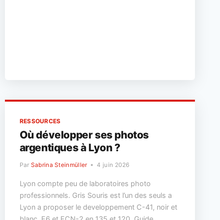
LYON
:
ATELIERS
ET
STAGES
À
L’ANNEXE
RESSOURCES
Où développer ses photos
argentiques à Lyon ?
Par
Sabrina Steinmüller
4 juin 2026
Lyon compte peu de laboratoires photo
professionnels. Gris Souris est l’un des seuls a
Lyon a proposer le developpement C-41, noir et
blanc, E6 et ECN-2 en 135 et 120. Guide