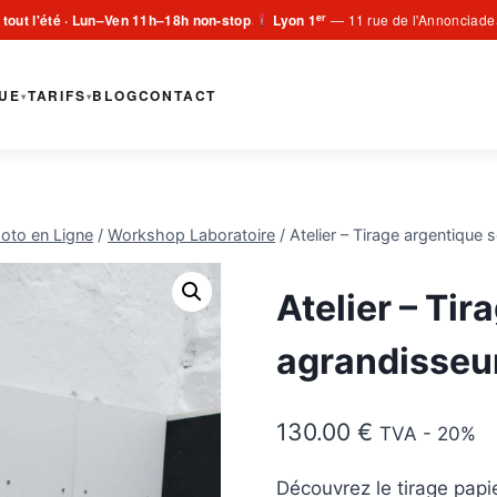
er
 tout l'été · Lun–Ven 11h–18h non-stop
Lyon 1
— 11 rue de l'Annonciade
·
UE
TARIFS
BLOG
CONTACT
▾
▾
oto en Ligne
/
Workshop Laboratoire
/
Atelier – Tirage argentique
Atelier – Ti
agrandisseu
130.00
€
TVA - 20%
Découvrez le tirage papi