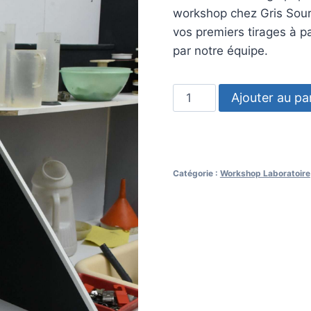
workshop chez Gris Souri
vos premiers tirages à p
par notre équipe.
quantité
Ajouter au pa
de
Atelier
–
Tirage
Catégorie :
Workshop Laboratoire
argentique
sous
agrandisseur