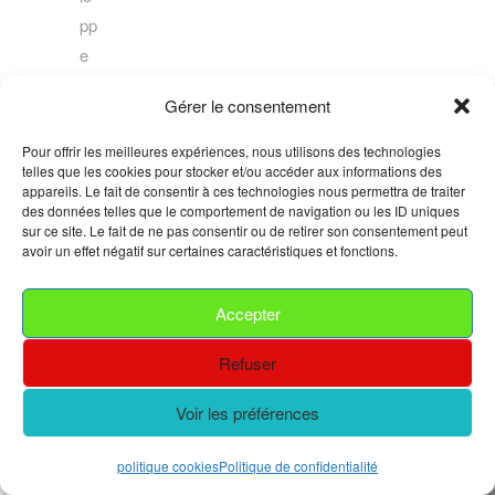
pp
e
m
Gérer le consentement
en
t
Pour offrir les meilleures expériences, nous utilisons des technologies
telles que les cookies pour stocker et/ou accéder aux informations des
de
appareils. Le fait de consentir à ces technologies nous permettra de traiter
fil
des données telles que le comportement de navigation ou les ID uniques
sur ce site. Le fait de ne pas consentir ou de retirer son consentement peut
m
avoir un effet négatif sur certaines caractéristiques et fonctions.
s,
qu
Accepter
’il
s’
Refuser
ag
Voir les préférences
is
se
politique cookies
Politique de confidentialité
de