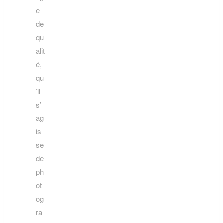
e
de
qu
alit
é,
qu
’il
s’
ag
is
se
de
ph
ot
og
ra