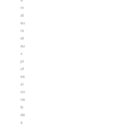
m
at
eu
rs
et
au
x
pr
of
es
si
on
ne
ls
de
s