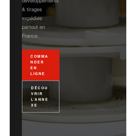
développements
& tirages
expédiés
partout en
France.
COMMA
NDER
EN
LIGNE
DÉCOU
VRIR
L’ANNE
XE