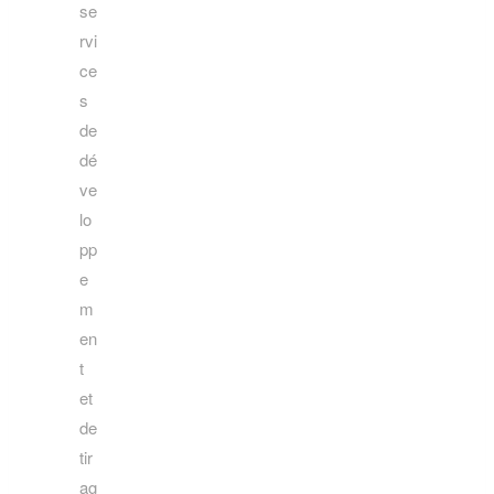
se
rvi
ce
s
de
dé
ve
lo
pp
e
m
en
t
et
de
tir
ag