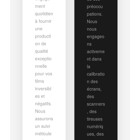
ment
préoccu
quotidien
pations.
à fournir
Nous
une
nous
producti
engageo
on de
ns
qualité
activeme
exceptio
nt dans
nnelle
la
pour vos
calibratio
films
n des
inversibl
écrans,
es et
des
négatifs.
scanners
Nous
, des
assurons
tireuses
un suivi
numériq
méticule
ues, des