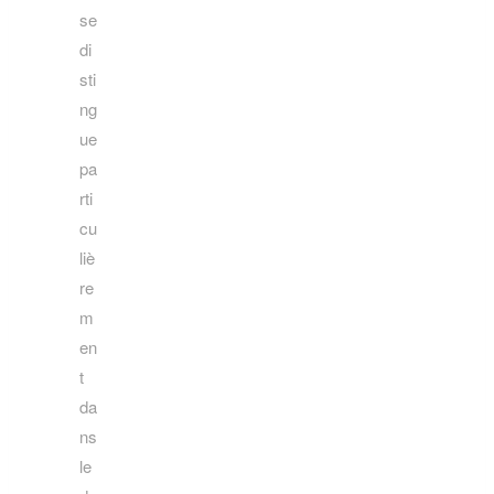
se
di
sti
ng
ue
pa
rti
cu
liè
re
m
en
t
da
ns
le