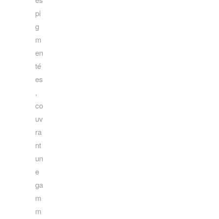
pi
g
m
en
té
es
,
co
uv
ra
nt
un
e
ga
m
m