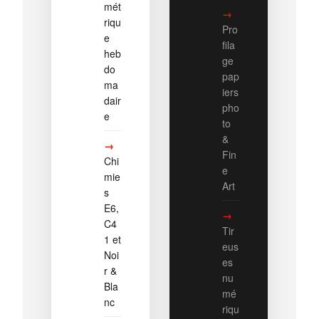
mét
riqu
Pro
e
fila
heb
ge
do
pap
ma
iers
dair
pho
e
to
&
Fin
Chi
e
mie
Art
s
E6,
C4
Tir
1 et
eus
Noi
es
r &
nu
Bla
mé
nc
riqu