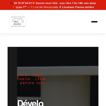
Aller
04 72 07 94 01
Ouvert tout l'été · Lun–Ven 11h–18h non-stop
er
— 11 rue de l'Annonciade
Lyon 1
Livraison France entière
au
contenu
■ ■ ■ LABO
PHOTO · LYON
· DEPUIS 1984
Dévelo