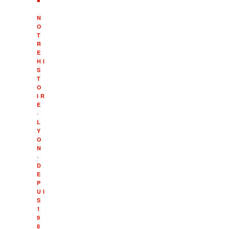
■
N
O
T
R
E
HI
S
T
O
IR
E
·
L
Y
O
N
·
D
E
P
UI
S
1
9
8