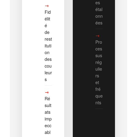
es
étal
Fid
onn
élit
ées
é
de
rest
Pro
ituti
ces
on
sus
des
rég
cou
ulie
leur
rs
s
et
fré
que
Ré
nts
sult
ats
imp
ecc
abl