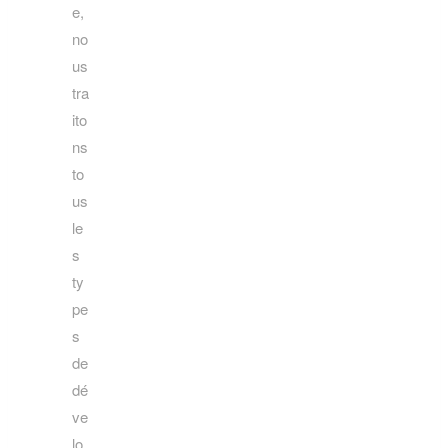
e,
no
us
tra
ito
ns
to
us
le
s
ty
pe
s
de
dé
ve
lo