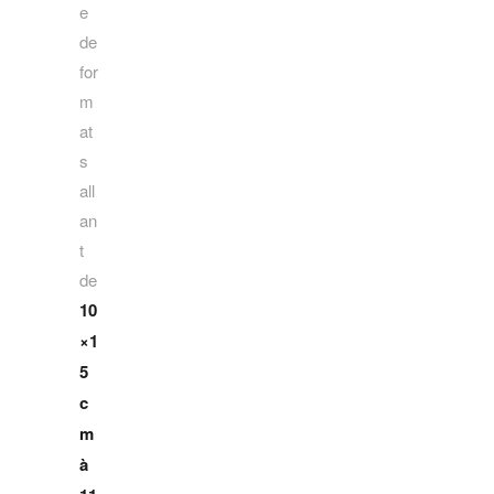
e
de
for
m
at
s
all
an
t
de
10
×1
5
c
m
à