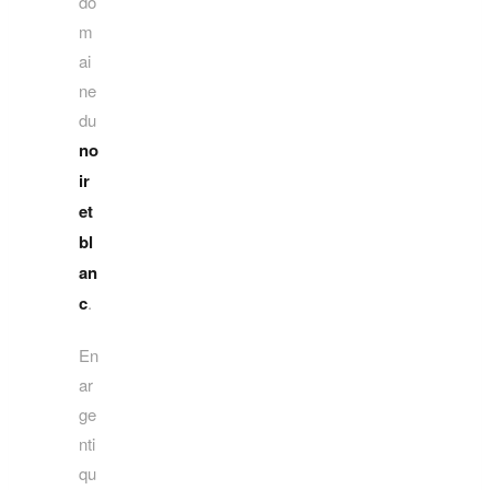
do
m
ai
ne
du
no
ir
et
bl
an
c
.
En
ar
ge
nti
qu