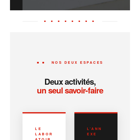
■ ■ ■ ■ ■ ■ ■ ■
■ ■ NOS DEUX ESPACES
Deux activités,
un seul savoir-faire
LE
L’ANN
LABOR
EXE
ATOIR