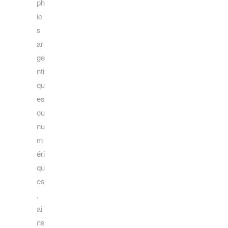
ph
ie
s
ar
ge
nti
qu
es
ou
nu
m
éri
qu
es
,
ai
ns