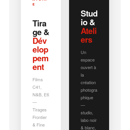
E
Stud
io &
Tira
Ateli
ge &
ers
Dév
elop
Un
pem
espace
ent
ouvert à
la
Films
création
C41,
photogra
N&B, E6
phique
—
—
Tirages
studio,
Frontier
labo noir
& Fine
& blanc,