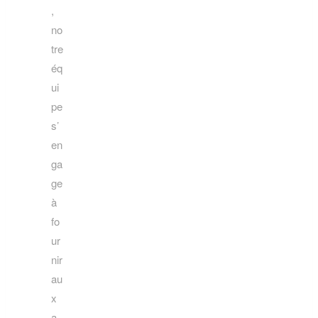
,
no
tre
éq
ui
pe
s’
en
ga
ge
à
fo
ur
nir
au
x
a