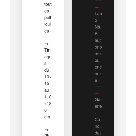
tout
es
Lab
pell
o
icul
N&
es
B
aut
ono
Tir
me
age
ou
s
enc
du
adr
10×
é
15
au
110
Gal
×18
erie
0
·
cm
Ca
ndi
dat
Ph