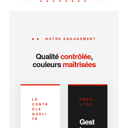
■ ■ ■ ■ ■ ■ ■ ■
■ ■ NOTRE ENGAGEMENT
Qualité
contrôlée
,
couleurs
maîtrisées
LE
PROFI
CONTR
L ICC
ÔLE
QUALI
Gest
TÉ