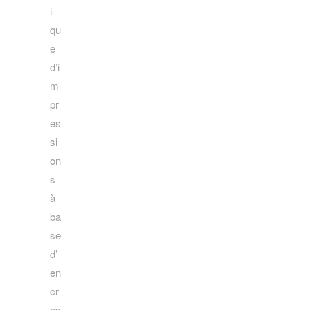
i
qu
e
d’i
m
pr
es
si
on
s
à
ba
se
d’
en
cr
es