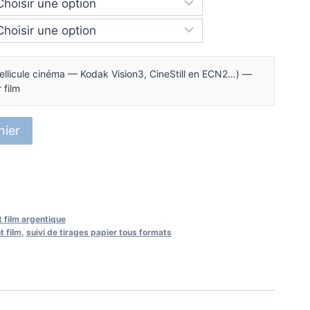
ellicule cinéma — Kodak Vision3, CineStill en ECN2…) —
 film
nier
 film argentique
t film
,
suivi de tirages papier tous formats