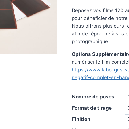
p
Déposez vos films 120 a
1
pour bénéficier de notre
à
Nous offrons plusieurs f
4
afin de répondre à vos b
photographique.
Options Supplémentaire
numériser le film complet.
https://www.labo-gris-so
negatif-complet-en-ban
Nombre de poses
Format de tirage
Finition