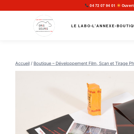
Aller
04 72 07 94 01
Ouvert
·
au
contenu
LE LABO
L'ANNEXE
BOUTIQ
▾
▾
Accueil
/
Boutique – Développement Film, Scan et Tirage Ph