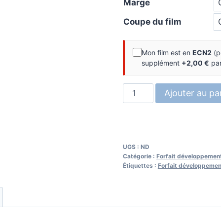
Marge
Coupe du film
Mon film est en
ECN2
(p
supplément
+2,00 €
par
quantité
Ajouter au pa
de
Forfait
développement
+
UGS :
ND
Tirage
Catégorie :
Forfait développement
Étiquettes :
Forfait développemen
papier
d'un
film
120