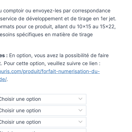
rix :
u comptoir ou envoyez-les par correspondance
1.40 €
 service de développement et de tirage en 1er jet.
ormats pour ce produit, allant du 10×15 au 15×22,
5.00 €
esoins spécifiques en matière de tirage
s :
En option, vous avez la possibilité de faire
 Pour cette option, veuillez suivre ce lien :
uris.com/produit/forfait-numerisation-du-
de/
.