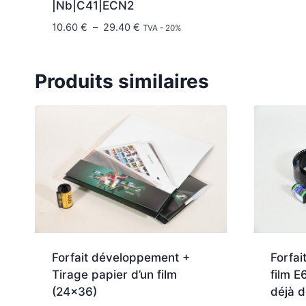
|Nb|C41|ECN2
Plage
10.60
€
–
29.40
€
TVA - 20%
de
prix :
10.60 €
Produits similaires
à
29.40 €
Forfait développement +
Forfai
Tirage papier d’un film
film E
(24×36)
déjà 