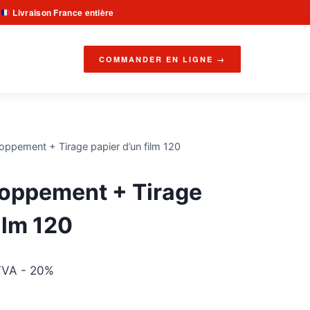
Livraison France entière
·
COMMANDER EN LIGNE →
loppement + Tirage papier d’un film 120
loppement + Tirage
ilm 120
lage
TVA - 20%
e
: