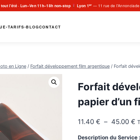
er
 tout l'été · Lun–Ven 11h–18h non-stop
Lyon 1
— 11 rue de l'Annonciade
·
UE
TARIFS
BLOG
CONTACT
▾
▾
oto en Ligne
/
Forfait développement film argentique
/
Forfait déve
Forfait déve
papier d’un f
P
11.40
€
–
45.00
€
d
Description du Service 