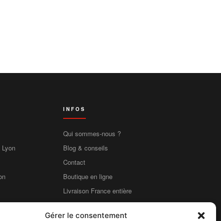
INFOS
Qui sommes-nous ?
e Lyon
Blog & conseils
Contact
on
Boutique en ligne
Livraison France entière
Mentions légales
Gérer le consentement
CGV