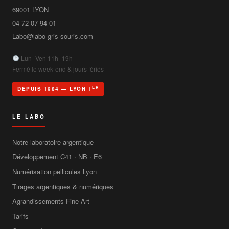
69001
LYON
04 72 07 94 01
Labo@labo-gris-souris.com
Lun–Ven 11h–19h
Fermé le week-end & jours fériés
ER
DEPUIS 1984 — LYON 1
LE LABO
Notre laboratoire argentique
Développement C41 · NB · E6
Numérisation pellicules Lyon
Tirages argentiques & numériques
Agrandissements Fine Art
Tarifs