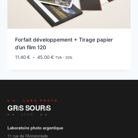
Forfait développement + Tirage papier
d’un film 120
Plage
11.40
€
–
45.00
€
TVA - 20%
de
prix :
11.40 €
à
45.00 €
■ ■ LABO PHOTO
GR
S SOUR
S
i
i
■ ■ LYON ■ ■
Laboratoire photo argentique
11 rue de l'Annonciade