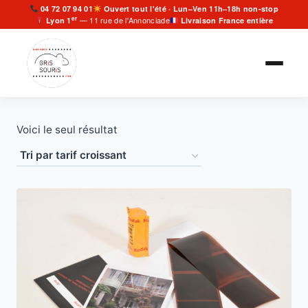
Aller
04 72 07 94 01
Ouvert tout l'été · Lun–Ven 11h–18h non-stop
er
— 11 rue de l'Annonciade
Lyon 1
Livraison France entière
au
contenu
Voici le seul résultat