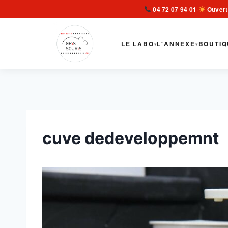
Aller
04 72 07 94 01
Ouvert
·
au
contenu
LE LABO
L'ANNEXE
BOUTIQ
▾
▾
cuve dedeveloppemnt