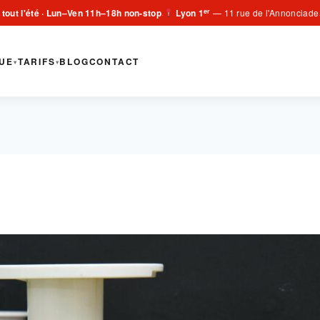
er
 tout l'été · Lun–Ven 11h–18h non-stop
Lyon 1
— 11 rue de l'Annonciade
·
UE
TARIFS
BLOG
CONTACT
▾
▾