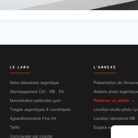
LE LABO
L'ANNEXE
Notre laboratoire argentique
Présentation de l'Annexe
Développement C41 · NB · E6
Ateliers photo argentiqu
Numérisation pellicules Lyon
Réserver un atelier →
Tirages argentiques & numériques
Location studio photo Ly
Agrandissements Fine Art
Location laboratoire NB
Tarifs
Espace exposition
Commander par courrier