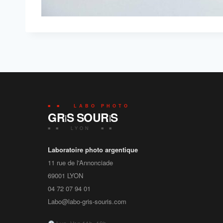
■ ■ LABO PHOTO
GR
S SOUR
S
i
i
■ ■ LYON ■ ■
Laboratoire photo argentique
11 rue de l'Annonciade
69001
LYON
04 72 07 94 01
Labo@labo-gris-souris.com