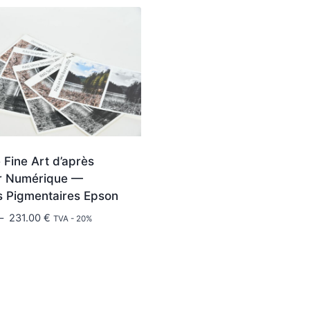
 Fine Art d’après
er Numérique —
s Pigmentaires Epson
Plage
–
231.00
€
TVA - 20%
de
prix :
7.65 €
à
231.00 €