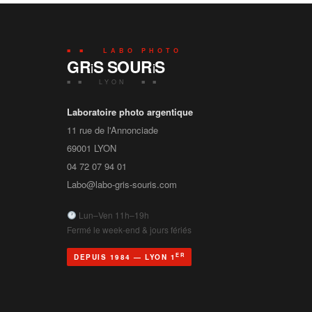
■ ■ LABO PHOTO
GR
S SOUR
S
i
i
■ ■ LYON ■ ■
Laboratoire photo argentique
11 rue de l'Annonciade
69001
LYON
04 72 07 94 01
Labo@labo-gris-souris.com
Lun–Ven 11h–19h
Fermé le week-end & jours fériés
ER
DEPUIS 1984 — LYON 1