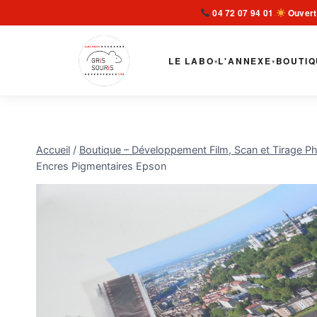
Aller
04 72 07 94 01
Ouvert
·
au
contenu
LE LABO
L'ANNEXE
BOUTIQ
▾
▾
Accueil
/
Boutique – Développement Film, Scan et Tirage Ph
Encres Pigmentaires Epson