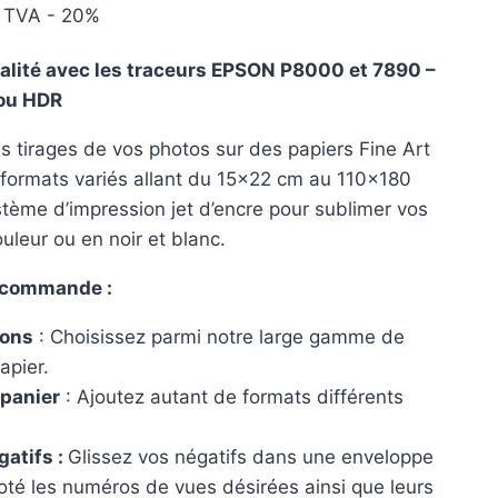
Plage
TVA - 20%
de
alité avec les traceurs EPSON P8000 et 7890 –
prix :
ou HDR
11.35 €
 tirages de vos photos sur des papiers Fine Art
à
 formats variés allant du 15×22 cm au 110×180
236.70 €
stème d’impression jet d’encre pour sublimer vos
ouleur ou en noir et blanc.
 commande :
ions
: Choisissez parmi notre large gamme de
apier.
 panier
: Ajoutez autant de formats différents
atifs :
Glissez vos négatifs dans une enveloppe
noté les numéros de vues désirées ainsi que leurs