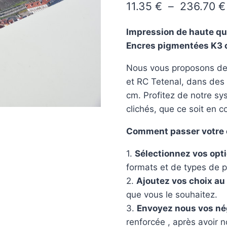
11.35
€
–
236.70
€
Impression de haute qu
Encres pigmentées K3 
Nous vous proposons des
et RC Tetenal, dans des
cm. Profitez de notre sy
clichés, que ce soit en c
Comment passer votre
1.
Sélectionnez vos opt
formats et de types de p
2.
Ajoutez vos choix au
que vous le souhaitez.
3.
Envoyez nous vos nég
renforcée , après avoir 