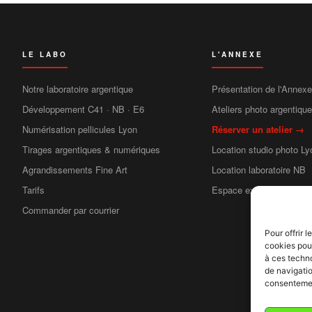
LE LABO
L'ANNEXE
Notre laboratoire argentique
Présentation de l'Annexe
Développement C41 · NB · E6
Ateliers photo argentiqu
Numérisation pellicules Lyon
Réserver un atelier →
Tirages argentiques & numériques
Location studio photo Ly
Agrandissements Fine Art
Location laboratoire NB
Tarifs
Espace exposition
Commander par courrier
Pour offrir 
cookies pour
à ces techn
de navigatio
consentement