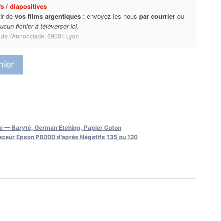
s / diapositives
tir de
vos films argentiques
: envoyez-les-nous
par courrier
ou
ucun fichier à téléverser ici
.
 de l'Annonciade, 69001 Lyon
nier
lée — Baryté, German Etching, Papier Coton
raceur Epson P8000 d'après Négatifs 135 ou 120