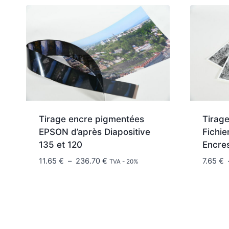
Tirage encre pigmentées
Tirage
EPSON d’après Diapositive
Fichi
135 et 120
Encre
Plage
11.65
€
–
236.70
€
7.65
€
TVA - 20%
de
prix :
11.65 €
à
236.70 €