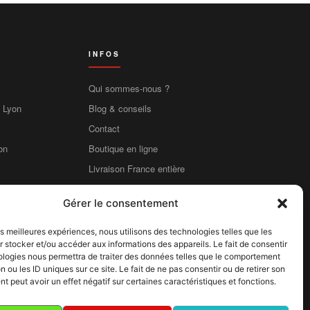
INFOS
Qui sommes-nous ?
e Lyon
Blog & conseils
Contact
on
Boutique en ligne
Livraison France entière
Mentions légales
Gérer le consentement
CGV
CGU
les meilleures expériences, nous utilisons des technologies telles que les
 stocker et/ou accéder aux informations des appareils. Le fait de consentir
Confidentialité
ologies nous permettra de traiter des données telles que le comportement
Cookies
n ou les ID uniques sur ce site. Le fait de ne pas consentir ou de retirer son
 peut avoir un effet négatif sur certaines caractéristiques et fonctions.