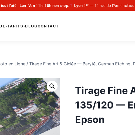
er
 tout l'été · Lun–Ven 11h–18h non-stop
Lyon 1
— 11 rue de l'Annonciade
·
UE
TARIFS
BLOG
CONTACT
▾
▾
oto en Ligne
/
Tirage Fine Art & Giclée — Baryté, German Etching, 
Tirage Fine A
135/120 — E
Epson