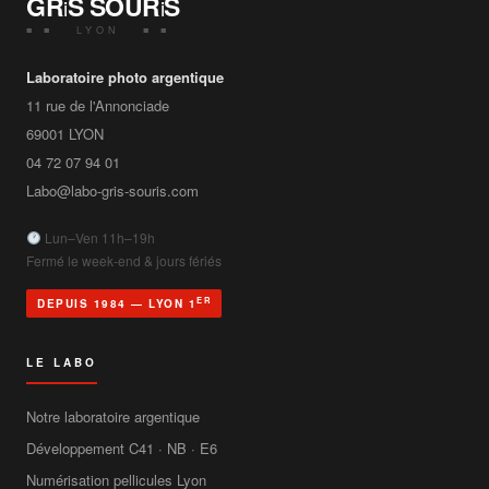
GR
S SOUR
S
i
i
■ ■ LYON ■ ■
Laboratoire photo argentique
11 rue de l'Annonciade
69001
LYON
04 72 07 94 01
Labo@labo-gris-souris.com
Lun–Ven 11h–19h
Fermé le week-end & jours fériés
ER
DEPUIS 1984 — LYON 1
LE LABO
Notre laboratoire argentique
Développement C41 · NB · E6
Numérisation pellicules Lyon