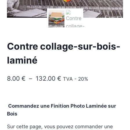
Contre collage-sur-bois-
laminé
Plage
8.00
€
–
132.00
€
TVA - 20%
de
prix :
Commandez une Finition Photo Laminée sur
8.00 €
Bois
à
132.00 €
Sur cette page, vous pouvez commander une