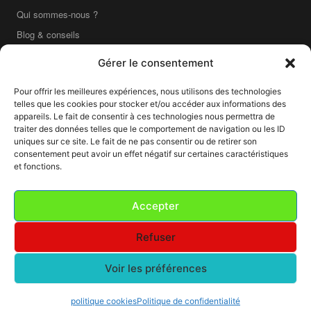
Qui sommes-nous ?
Blog & conseils
Contact
Gérer le consentement
Boutique en ligne
Pour offrir les meilleures expériences, nous utilisons des technologies
Livraison France entière
telles que les cookies pour stocker et/ou accéder aux informations des
Mentions légales
appareils. Le fait de consentir à ces technologies nous permettra de
traiter des données telles que le comportement de navigation ou les ID
CGV
uniques sur ce site. Le fait de ne pas consentir ou de retirer son
consentement peut avoir un effet négatif sur certaines caractéristiques
CGU
et fonctions.
Confidentialité
Cookies
Accepter
Refuser
■ ■ ■ ■ ■ ■ ■ ■ ■ ■
Voir les préférences
GR
i
S SOUR
i
S
© 2026
— Labo Photo · Lyon · Tous droits réservés
Mentions légales
·
CGV
·
CGU
·
Confidentialité
·
Cookies
politique cookies
Politique de confidentialité