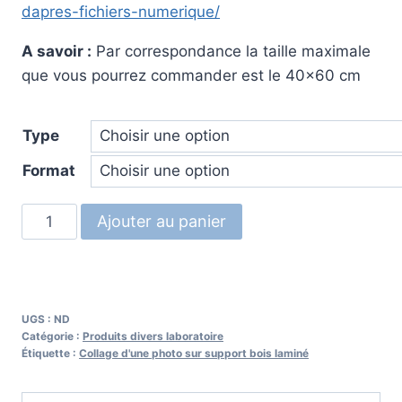
dapres-fichiers-numerique/
A savoir :
Par correspondance la taille maximale
que vous pourrez commander est le 40×60 cm
Type
Format
quantité
Ajouter au panier
de
Contre
collage-
sur-
UGS :
ND
bois-
Catégorie :
Produits divers laboratoire
Étiquette :
Collage d'une photo sur support bois laminé
laminé