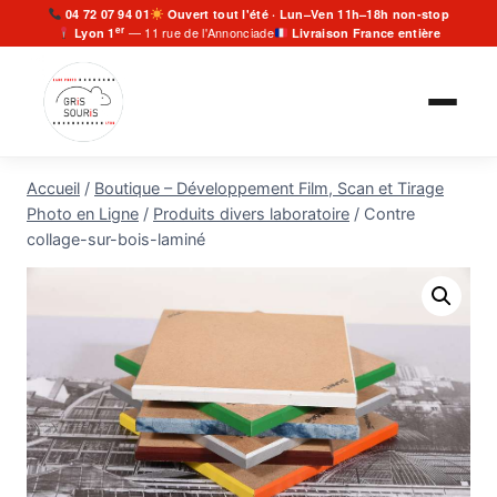
Aller
04 72 07 94 01
Ouvert tout l'été · Lun–Ven 11h–18h non-stop
er
— 11 rue de l'Annonciade
Lyon 1
Livraison France entière
au
contenu
Accueil
/
Boutique – Développement Film, Scan et Tirage
Photo en Ligne
/
Produits divers laboratoire
/
Contre
collage-sur-bois-laminé