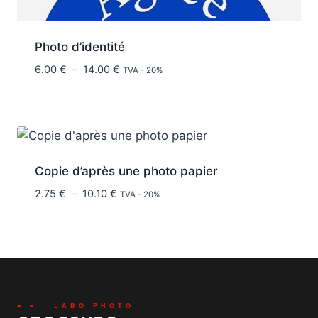
Photo d’identité
Plage
6.00
€
–
14.00
€
TVA - 20%
de
prix :
6.00 €
à
14.00 €
Copie d’après une photo papier
Plage
2.75
€
–
10.10
€
TVA - 20%
de
prix :
2.75 €
à
10.10 €
■ ■ LABO PHOTO