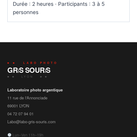
Durée : 2 heures · Participants : 3 à 5
personnes
■ ■ LABO PHOTO
GR
S SOUR
S
i
i
■ ■ LYON ■ ■
Laboratoire photo argentique
11 rue de l'Annonciade
69001
LYON
04 72 07 94 01
Labo@labo-gris-souris.com
Lun–Ven 11h–19h