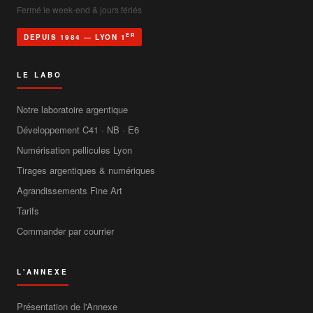
Fermé le week-end & jours fériés
ER
DEPUIS 1984 — LYON 1
LE LABO
Notre laboratoire argentique
Développement C41 · NB · E6
Numérisation pellicules Lyon
Tirages argentiques & numériques
Agrandissements Fine Art
Tarifs
Commander par courrier
L'ANNEXE
Présentation de l'Annexe