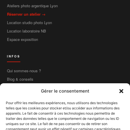
Ateliers photo argentique Lyon
Réserver un atelier →
Location studio photo Lyon
Location laboratoire NB
Espace exposition
INFOS
Qui sommes-nous ?
Blog & conseils
Contact
Gérer le consentement
Boutique en ligne
Pour offrir les meilleures expériences, nous utilisons des technologies
Livraison France entière
telles que les cookies pour stocker et/ou accéder aux informations des
Mentions légales
appareils. Le fait de consentir à ces technologies nous permettra de
traiter des données telles que le comportement de navigation ou les ID
CGV
uniques sur ce site. Le fait de ne pas consentir ou de retirer son
consentement peut avoir un effet négatif sur certaines caractéristiques
CGU