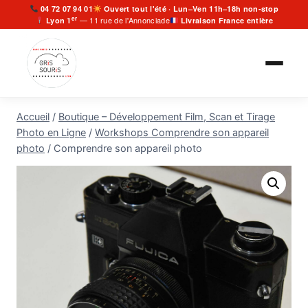
Aller
04 72 07 94 01
Ouvert tout l'été · Lun–Ven 11h–18h non-stop
er
— 11 rue de l'Annonciade
Lyon 1
Livraison France entière
au
contenu
Accueil
/
Boutique – Développement Film, Scan et Tirage
Photo en Ligne
/
Workshops Comprendre son appareil
photo
/
Comprendre son appareil photo