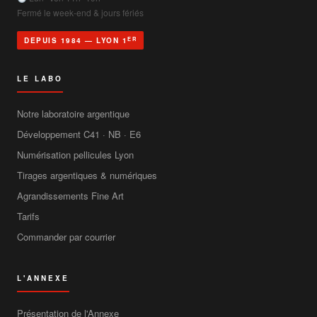
Fermé le week-end & jours fériés
ER
DEPUIS 1984 — LYON 1
LE LABO
Notre laboratoire argentique
Développement C41 · NB · E6
Numérisation pellicules Lyon
Tirages argentiques & numériques
Agrandissements Fine Art
Tarifs
Commander par courrier
L'ANNEXE
Présentation de l'Annexe