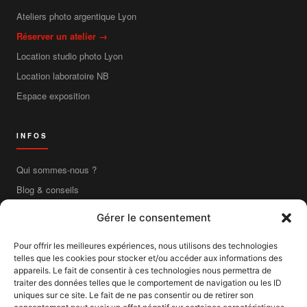
Ateliers photo argentique Lyon
Réserver un atelier →
Location studio photo Lyon
Location laboratoire NB
Espace exposition
INFOS
Qui sommes-nous ?
Blog & conseils
Contact
Gérer le consentement
Boutique en ligne
Pour offrir les meilleures expériences, nous utilisons des technologies
Livraison France entière
telles que les cookies pour stocker et/ou accéder aux informations des
Mentions légales
appareils. Le fait de consentir à ces technologies nous permettra de
traiter des données telles que le comportement de navigation ou les ID
CGV
uniques sur ce site. Le fait de ne pas consentir ou de retirer son