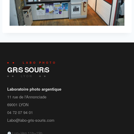
■ ■ LABO PHOTO
GR
S SOUR
S
i
i
■ ■ LYON ■ ■
Laboratoire photo argentique
11 rue de l'Annonciade
69001
LYON
04 72 07 94 01
Labo@labo-gris-souris.com
Lun–Ven 11h–19h