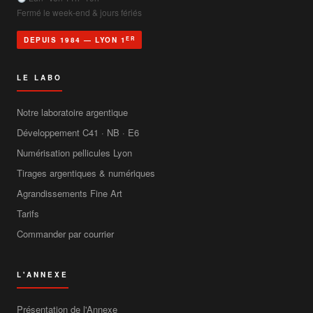
Fermé le week-end & jours fériés
ER
DEPUIS 1984 — LYON 1
LE LABO
Notre laboratoire argentique
Développement C41 · NB · E6
Numérisation pellicules Lyon
Tirages argentiques & numériques
Agrandissements Fine Art
Tarifs
Commander par courrier
L'ANNEXE
Présentation de l'Annexe