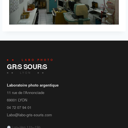
■ ■ LABO PHOTO
GR
S SOUR
S
i
i
■ ■ LYON ■ ■
Laboratoire photo argentique
11 rue de l'Annonciade
69001
LYON
04 72 07 94 01
Labo@labo-gris-souris.com
Lun–Ven 11h–19h