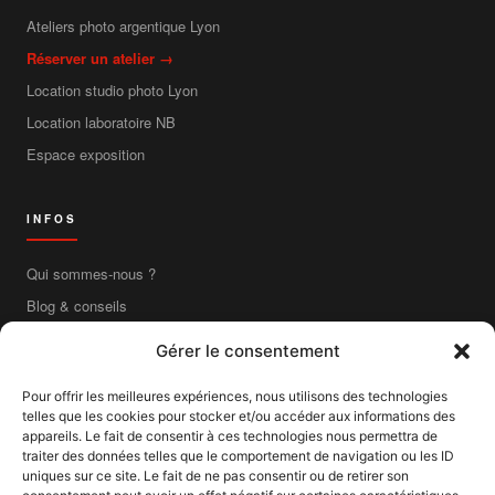
Ateliers photo argentique Lyon
Réserver un atelier →
Location studio photo Lyon
Location laboratoire NB
Espace exposition
INFOS
Qui sommes-nous ?
Blog & conseils
Contact
Gérer le consentement
Boutique en ligne
Pour offrir les meilleures expériences, nous utilisons des technologies
Livraison France entière
telles que les cookies pour stocker et/ou accéder aux informations des
Mentions légales
appareils. Le fait de consentir à ces technologies nous permettra de
traiter des données telles que le comportement de navigation ou les ID
CGV
uniques sur ce site. Le fait de ne pas consentir ou de retirer son