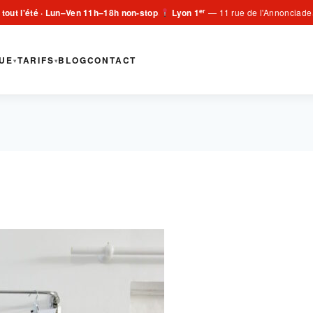
er
 tout l'été · Lun–Ven 11h–18h non-stop
Lyon 1
— 11 rue de l'Annonciade
·
UE
TARIFS
BLOG
CONTACT
▾
▾