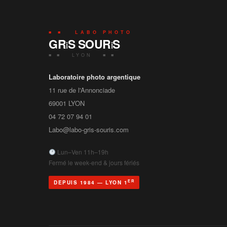
■ ■ LABO PHOTO
GR
S SOUR
S
i
i
■ ■ LYON ■ ■
Laboratoire photo argentique
11 rue de l'Annonciade
69001
LYON
04 72 07 94 01
Labo@labo-gris-souris.com
Lun–Ven 11h–19h
Fermé le week-end & jours fériés
ER
DEPUIS 1984 — LYON 1