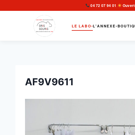
Aller
04 72 07 94 01
Ouvert
·
au
contenu
LE LABO
L'ANNEXE
BOUTIQ
▾
▾
AF9V9611