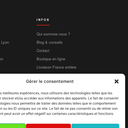
INFOS
Qui sommes-nous ?
e Lyon
Blog & conseils
Contact
on
Boutique en ligne
Livraison France entière
Mentions légales
Gérer le consentement
CGV
CGU
les meilleures expériences, nous utilisons des technologies telles que les
 stocker et/ou accéder aux informations des appareils. Le fait de consentir
Confidentialité
ologies nous permettra de traiter des données telles que le comportement
Cookies
n ou les ID uniques sur ce site. Le fait de ne pas consentir ou de retirer son
 peut avoir un effet négatif sur certaines caractéristiques et fonctions.