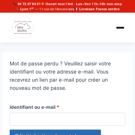
Aller
04 72 07 94 01
Ouvert tout l'été · Lun–Ven 11h–18h non-stop
er
— 11 rue de l'Annonciade
Lyon 1
Livraison France entière
au
contenu
Mot de passe perdu ? Veuillez saisir votre
identifiant ou votre adresse e-mail. Vous
recevrez un lien par e-mail pour créer un
nouveau mot de passe.
O
Identifiant ou e-mail
*
b
l