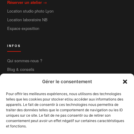
Réserver un atelier →
Location studio photo Lyon
Location laboratoire NB
Espace exposition
INFOS
Qui sommes-nous ?
Blog & conseils
Contact
Gérer le consentement
Boutique en ligne
Pour offrir les meilleures expériences, nous utilisons des technologies
Livraison France entière
telles que les cookies pour stocker et/ou accéder aux informations des
Mentions légales
appareils. Le fait de consentir à ces technologies nous permettra de
traiter des données telles que le comportement de navigation ou les ID
CGV
uniques sur ce site. Le fait de ne pas consentir ou de retirer son
consentement peut avoir un effet négatif sur certaines caractéristiques
CGU
et fonctions.
Confidentialité