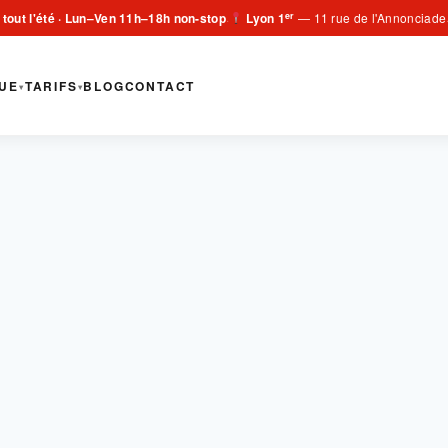
er
 tout l'été · Lun–Ven 11h–18h non-stop
Lyon 1
— 11 rue de l'Annonciade
·
UE
TARIFS
BLOG
CONTACT
▾
▾