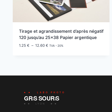
Tirage et agrandissement d’après négatif
120 jusqu’au 25×38 Papier argentique
Plage
1.25
€
–
12.60
€
TVA - 20%
de
prix :
1.25 €
à
12.60 €
■ ■ LABO PHOTO
GR
S SOUR
S
i
i
■ ■ LYON ■ ■