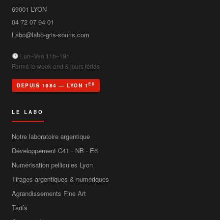
69001
LYON
04 72 07 94 01
Labo@labo-gris-souris.com
Lun–Ven 11h–19h
Fermé le week-end & jours fériés
ER
DEPUIS 1984 — LYON 1
LE LABO
Notre laboratoire argentique
Développement C41 · NB · E6
Numérisation pellicules Lyon
Tirages argentiques & numériques
Agrandissements Fine Art
Tarifs