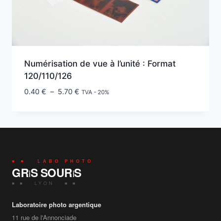
Numérisation de vue à l’unité : Format
120/110/126
Plage
0.40
€
–
5.70
€
TVA - 20%
de
prix :
0.40 €
à
5.70 €
■ ■ LABO PHOTO
GR
S SOUR
S
i
i
■ ■ LYON ■ ■
Laboratoire photo argentique
11 rue de l'Annonciade