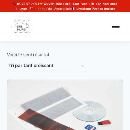
Aller
04 72 07 94 01
Ouvert tout l'été · Lun–Ven 11h–18h non-stop
er
— 11 rue de l'Annonciade
Lyon 1
Livraison France entière
au
contenu
Voici le seul résultat