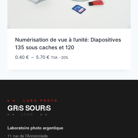
Numérisation de vue à l’unité: Diapositives
135 sous caches et 120
Plage
0.40
€
–
5.70
€
TVA - 20%
de
prix :
0.40 €
à
5.70 €
■ ■ LABO PHOTO
GR
S SOUR
S
i
i
■ ■ LYON ■ ■
Laboratoire photo argentique
11 rue de l'Annonciade