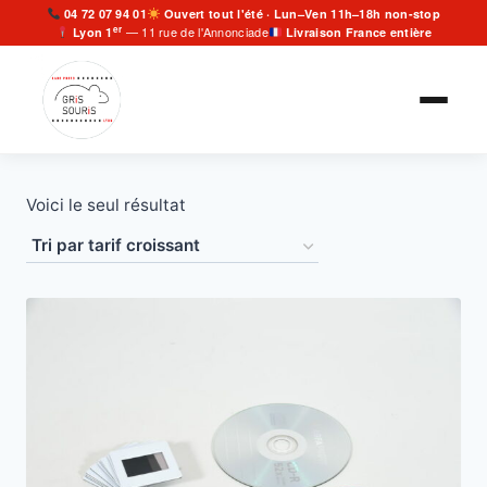
Aller
04 72 07 94 01
Ouvert tout l'été · Lun–Ven 11h–18h non-stop
er
— 11 rue de l'Annonciade
Lyon 1
Livraison France entière
au
contenu
Voici le seul résultat