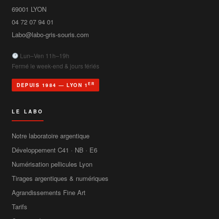
69001
LYON
04 72 07 94 01
Labo@labo-gris-souris.com
Lun–Ven 11h–19h
Fermé le week-end & jours fériés
ER
DEPUIS 1984 — LYON 1
LE LABO
Notre laboratoire argentique
Développement C41 · NB · E6
Numérisation pellicules Lyon
Tirages argentiques & numériques
Agrandissements Fine Art
Tarifs