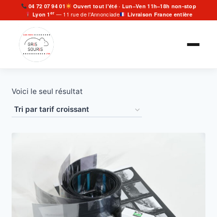
Aller
04 72 07 94 01
Ouvert tout l'été · Lun–Ven 11h–18h non-stop
er
— 11 rue de l'Annonciade
Lyon 1
Livraison France entière
au
contenu
Voici le seul résultat