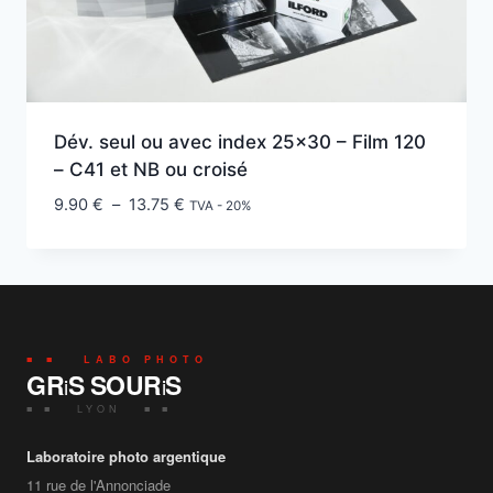
Dév. seul ou avec index 25×30 – Film 120
– C41 et NB ou croisé
Plage
9.90
€
–
13.75
€
TVA - 20%
de
prix :
9.90 €
à
13.75 €
■ ■ LABO PHOTO
GR
S SOUR
S
i
i
■ ■ LYON ■ ■
Laboratoire photo argentique
11 rue de l'Annonciade