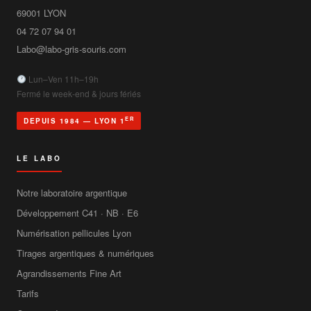
69001
LYON
04 72 07 94 01
Labo@labo-gris-souris.com
Lun–Ven 11h–19h
Fermé le week-end & jours fériés
ER
DEPUIS 1984 — LYON 1
LE LABO
Notre laboratoire argentique
Développement C41 · NB · E6
Numérisation pellicules Lyon
Tirages argentiques & numériques
Agrandissements Fine Art
Tarifs