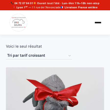
Aller
04 72 07 94 01
Ouvert tout l'été · Lun–Ven 11h–18h non-stop
er
— 11 rue de l'Annonciade
Lyon 1
Livraison France entière
au
contenu
Voici le seul résultat