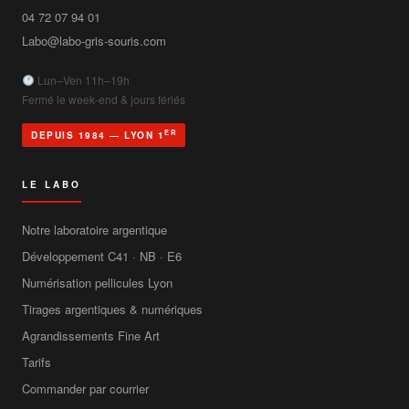
04 72 07 94 01
Labo@labo-gris-souris.com
Lun–Ven 11h–19h
Fermé le week-end & jours fériés
ER
DEPUIS 1984 — LYON 1
LE LABO
Notre laboratoire argentique
Développement C41 · NB · E6
Numérisation pellicules Lyon
Tirages argentiques & numériques
Agrandissements Fine Art
Tarifs
Commander par courrier