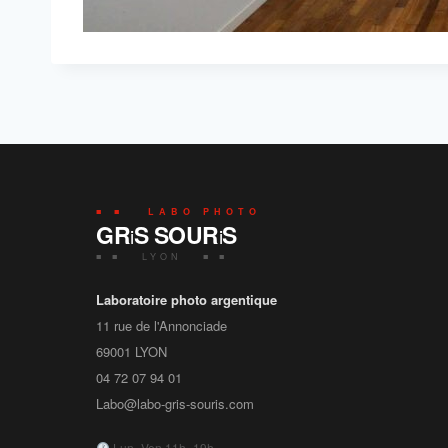
■ ■ LABO PHOTO
GR
S SOUR
S
i
i
■ ■ LYON ■ ■
Laboratoire photo argentique
11 rue de l'Annonciade
69001
LYON
04 72 07 94 01
Labo@labo-gris-souris.com
Lun–Ven 11h–19h