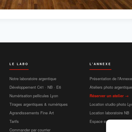
LE LABO
L'ANNEXE
Notre laboratoire argentique
Présentation de l'Annexe
Développement C41 · NB · E6
Ateliers photo argentiqu
Numérisation pellicules Lyon
Réserver un atelier →
Tirages argentiques & numériques
Location studio photo Ly
Agrandissements Fine Art
Location laboratoire NB
Tarifs
Espace exposition
Commander par courrier