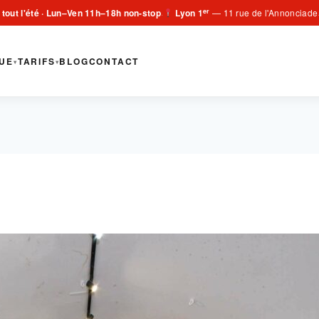
er
 tout l'été · Lun–Ven 11h–18h non-stop
Lyon 1
— 11 rue de l'Annonciade
·
UE
TARIFS
BLOG
CONTACT
▾
▾