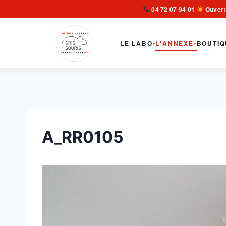
Aller
04 72 07 94 01
Ouvert
·
au
contenu
LE LABO
L'ANNEXE
BOUTIQ
▾
▾
A_RR0105