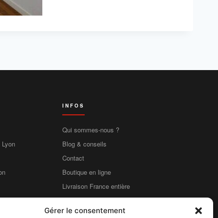
INFOS
Qui sommes-nous ?
e Lyon
Blog & conseils
Contact
on
Boutique en ligne
Livraison France entière
Mentions légales
Gérer le consentement
CGV