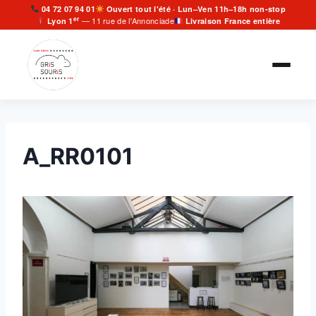
Aller
04 72 07 94 01
Ouvert tout l'été · Lun–Ven 11h–18h non-stop
er
— 11 rue de l'Annonciade
Lyon 1
Livraison France entière
au
contenu
A_RR0101