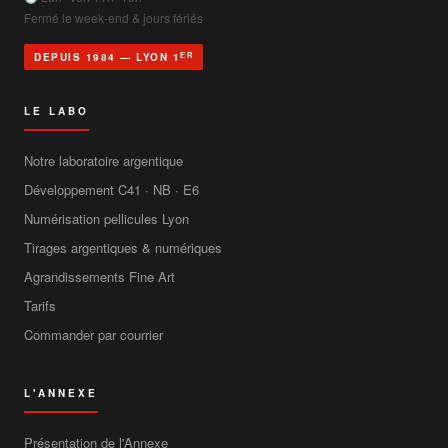
Fermé le week-end & jours fériés
ER
DEPUIS 1984 — LYON 1
LE LABO
Notre laboratoire argentique
Développement C41 · NB · E6
Numérisation pellicules Lyon
Tirages argentiques & numériques
Agrandissements Fine Art
Tarifs
Commander par courrier
L'ANNEXE
Présentation de l'Annexe