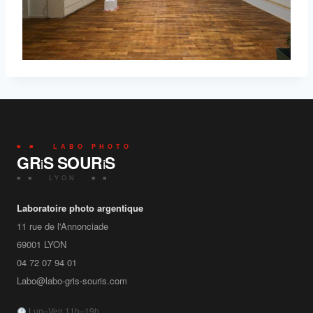
■ ■ LABO PHOTO
GR
S SOUR
S
i
i
■ ■ LYON ■ ■
Laboratoire photo argentique
11 rue de l'Annonciade
69001
LYON
04 72 07 94 01
Labo@labo-gris-souris.com
Lun–Ven 11h–19h