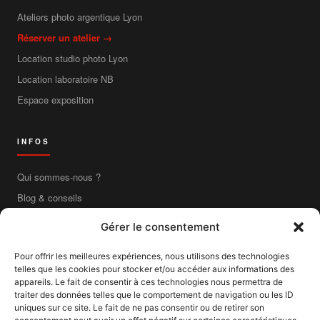
Ateliers photo argentique Lyon
Réserver un atelier →
Location studio photo Lyon
Location laboratoire NB
Espace exposition
INFOS
Qui sommes-nous ?
Blog & conseils
Contact
Gérer le consentement
Boutique en ligne
Pour offrir les meilleures expériences, nous utilisons des technologies
Livraison France entière
telles que les cookies pour stocker et/ou accéder aux informations des
Mentions légales
appareils. Le fait de consentir à ces technologies nous permettra de
traiter des données telles que le comportement de navigation ou les ID
CGV
uniques sur ce site. Le fait de ne pas consentir ou de retirer son