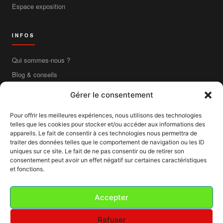
Espace exposition
INFOS
Qui sommes-nous ?
Blog & conseils
Contact
Gérer le consentement
Boutique en ligne
Pour offrir les meilleures expériences, nous utilisons des technologies
Livraison France entière
telles que les cookies pour stocker et/ou accéder aux informations des
Mentions légales
appareils. Le fait de consentir à ces technologies nous permettra de
traiter des données telles que le comportement de navigation ou les ID
CGV
uniques sur ce site. Le fait de ne pas consentir ou de retirer son
consentement peut avoir un effet négatif sur certaines caractéristiques
CGU
et fonctions.
Confidentialité
Cookies
Accepter
Refuser