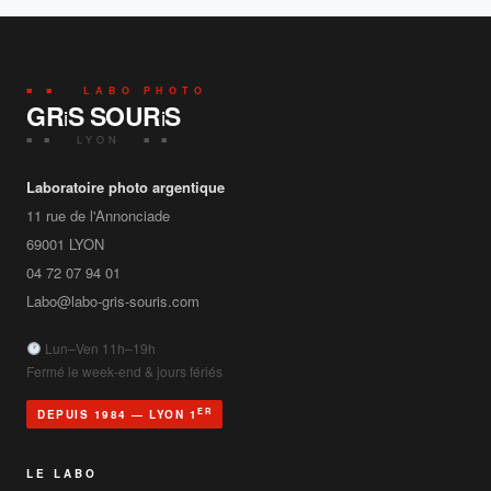
■ ■ LABO PHOTO
GR
S SOUR
S
i
i
■ ■ LYON ■ ■
Laboratoire photo argentique
11 rue de l'Annonciade
69001
LYON
04 72 07 94 01
Labo@labo-gris-souris.com
Lun–Ven 11h–19h
Fermé le week-end & jours fériés
ER
DEPUIS 1984 — LYON 1
LE LABO