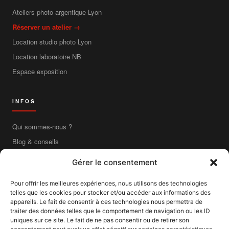
Ateliers photo argentique Lyon
Réserver un atelier →
Location studio photo Lyon
Location laboratoire NB
Espace exposition
INFOS
Qui sommes-nous ?
Blog & conseils
Contact
Gérer le consentement
Boutique en ligne
Pour offrir les meilleures expériences, nous utilisons des technologies
Livraison France entière
telles que les cookies pour stocker et/ou accéder aux informations des
Mentions légales
appareils. Le fait de consentir à ces technologies nous permettra de
traiter des données telles que le comportement de navigation ou les ID
CGV
uniques sur ce site. Le fait de ne pas consentir ou de retirer son