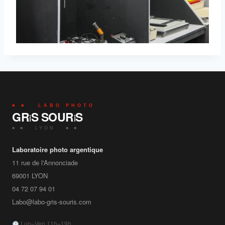
■ ■ LABO PHOTO
GR
S SOUR
S
i
i
■ ■ LYON ■ ■
Laboratoire photo argentique
11 rue de l'Annonciade
69001
LYON
04 72 07 94 01
Labo@labo-gris-souris.com
Lun–Ven 11h–19h