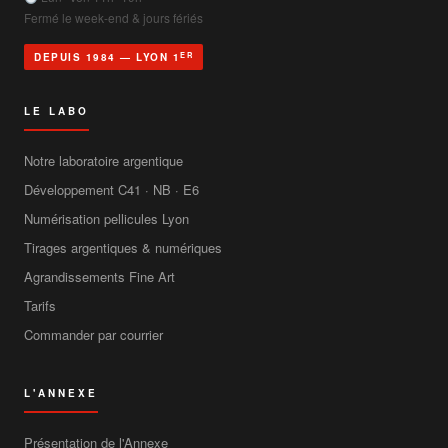
Fermé le week-end & jours fériés
ER
DEPUIS 1984 — LYON 1
LE LABO
Notre laboratoire argentique
Développement C41 · NB · E6
Numérisation pellicules Lyon
Tirages argentiques & numériques
Agrandissements Fine Art
Tarifs
Commander par courrier
L'ANNEXE
Présentation de l'Annexe