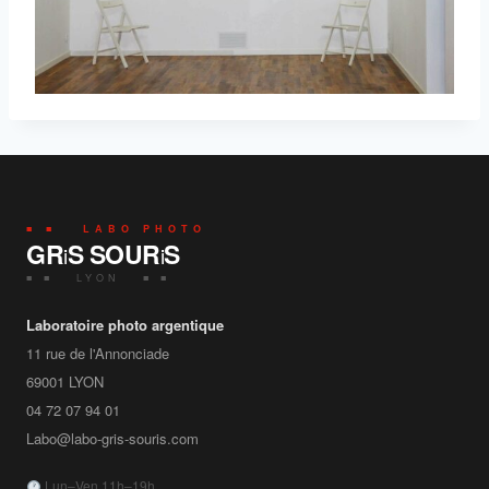
■ ■ LABO PHOTO
GR
S SOUR
S
i
i
■ ■ LYON ■ ■
Laboratoire photo argentique
11 rue de l'Annonciade
69001
LYON
04 72 07 94 01
Labo@labo-gris-souris.com
Lun–Ven 11h–19h