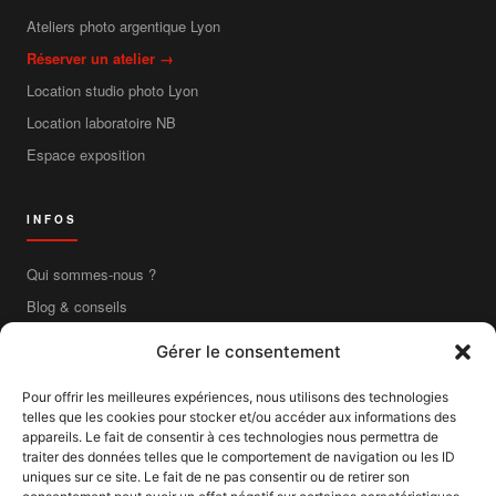
Ateliers photo argentique Lyon
Réserver un atelier →
Location studio photo Lyon
Location laboratoire NB
Espace exposition
INFOS
Qui sommes-nous ?
Blog & conseils
Contact
Gérer le consentement
Boutique en ligne
Pour offrir les meilleures expériences, nous utilisons des technologies
Livraison France entière
telles que les cookies pour stocker et/ou accéder aux informations des
Mentions légales
appareils. Le fait de consentir à ces technologies nous permettra de
traiter des données telles que le comportement de navigation ou les ID
CGV
uniques sur ce site. Le fait de ne pas consentir ou de retirer son