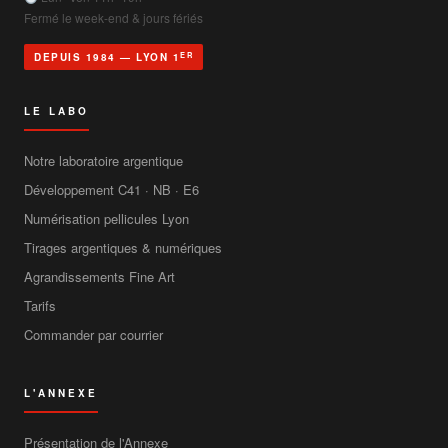
Fermé le week-end & jours fériés
ER
DEPUIS 1984 — LYON 1
LE LABO
Notre laboratoire argentique
Développement C41 · NB · E6
Numérisation pellicules Lyon
Tirages argentiques & numériques
Agrandissements Fine Art
Tarifs
Commander par courrier
L'ANNEXE
Présentation de l'Annexe