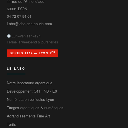
11 rue de l'Annonciade
69001
LYON
04 72 07 94 01
Labo@labo-gris-souris.com
Lun–Ven 11h–19h
Fermé le week-end & jours fériés
ER
DEPUIS 1984 — LYON 1
LE LABO
Notre laboratoire argentique
Développement C41 · NB · E6
Numérisation pellicules Lyon
Tirages argentiques & numériques
Agrandissements Fine Art
Tarifs