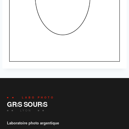
■ ■ LABO PHOTO
GR
S SOUR
S
i
i
■ ■ LYON ■ ■
Laboratoire photo argentique