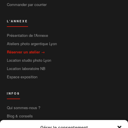
Commander par courrier
L'ANNEXE
Présentation de l'Annexe
Ateliers photo argentique Lyon
Réserver un atelier →
Location studio photo Lyon
Location laboratoire NB
Espace exposition
INFOS
Qui sommes-nous ?
Blog & conseils
Contact
Gérer le consentement