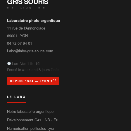
GR
S SOUR
S
i
i
■ ■ LYON ■ ■
Laboratoire photo argentique
11 rue de l'Annonciade
69001
LYON
04 72 07 94 01
Labo@labo-gris-souris.com
Lun–Ven 11h–19h
Fermé le week-end & jours fériés
ER
DEPUIS 1984 — LYON 1
LE LABO
Notre laboratoire argentique
Développement C41 · NB · E6
Numérisation pellicules Lyon