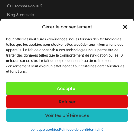
Qui sommes-nous ?
Blog & conseils
Contact
Gérer le consentement
Boutique en ligne
Pour offrir les meilleures expériences, nous utilisons des technologies
Livraison France entière
telles que les cookies pour stocker et/ou accéder aux informations des
Mentions légales
appareils. Le fait de consentir à ces technologies nous permettra de
traiter des données telles que le comportement de navigation ou les ID
CGV
uniques sur ce site. Le fait de ne pas consentir ou de retirer son
consentement peut avoir un effet négatif sur certaines caractéristiques
CGU
et fonctions.
Confidentialité
Cookies
Accepter
Refuser
■ ■ ■ ■ ■ ■ ■ ■ ■ ■
Voir les préférences
GR
i
S SOUR
i
S
© 2026
— Labo Photo · Lyon · Tous droits réservés
Mentions légales
·
CGV
·
CGU
·
Confidentialité
·
Cookies
politique cookies
Politique de confidentialité