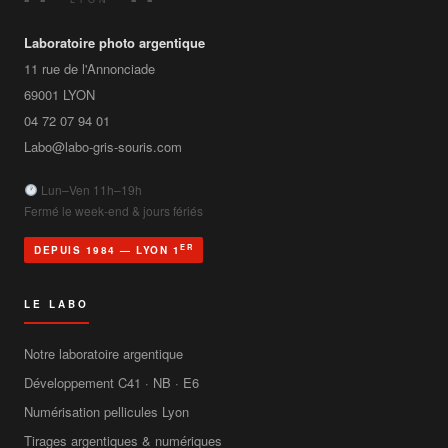
Laboratoire photo argentique
11 rue de l'Annonciade
69001
LYON
04 72 07 94 01
Labo@labo-gris-souris.com
Lun–Ven 11h–19h
Fermé le week-end & jours fériés
ER
DEPUIS 1984 — LYON 1
LE LABO
Notre laboratoire argentique
Développement C41 · NB · E6
Numérisation pellicules Lyon
Tirages argentiques & numériques