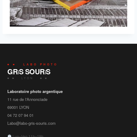
■ ■ LABO PHOTO
GR
S SOUR
S
i
i
■ ■ LYON ■ ■
Laboratoire photo argentique
11 rue de l'Annonciade
69001
LYON
04 72 07 94 01
Labo@labo-gris-souris.com
Lun–Ven 11h–19h