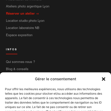
Ateliers photo argentique Lyon
Réserver un atelier →
Location studio photo Lyon
Location laboratoire NB
Espace exposition
INFOS
Qui sommes-nous ?
Blog & conseils
Contact
Gérer le consentement
Boutique en ligne
Pour offrir les meilleures expériences, nous utilisons des technologies
Livraison France entière
telles que les cookies pour stocker et/ou accéder aux informations des
Mentions légales
appareils. Le fait de consentir à ces technologies nous permettra de
traiter des données telles que le comportement de navigation ou les ID
CGV
uniques sur ce site. Le fait de ne pas consentir ou de retirer son