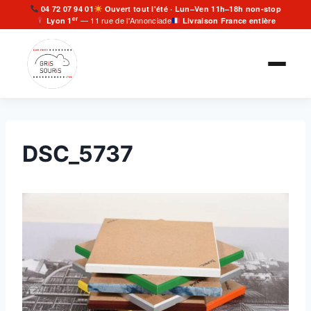
Aller
04 72 07 94 01
Ouvert tout l'été · Lun–Ven 11h–18h non-stop
er
— 11 rue de l'Annonciade
Lyon 1
Livraison France entière
au
contenu
DSC_5737