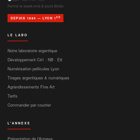
Fermé le week-end & jours fériés
ER
DEPUIS 1984 — LYON 1
LE LABO
Notre laboratoire argentique
Développement C41 · NB · E6
Numérisation pellicules Lyon
Tirages argentiques & numériques
Agrandissements Fine Art
Tarifs
Commander par courrier
L'ANNEXE
Présentation de l'Annexe