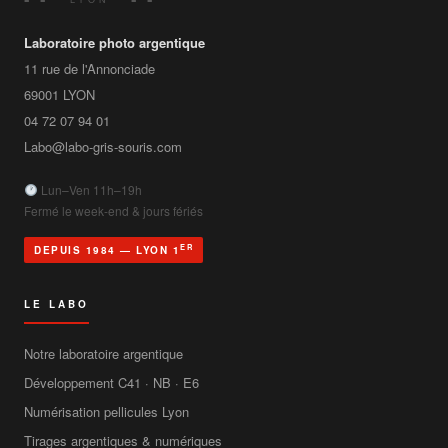
Laboratoire photo argentique
11 rue de l'Annonciade
69001
LYON
04 72 07 94 01
Labo@labo-gris-souris.com
Lun–Ven 11h–19h
Fermé le week-end & jours fériés
ER
DEPUIS 1984 — LYON 1
LE LABO
Notre laboratoire argentique
Développement C41 · NB · E6
Numérisation pellicules Lyon
Tirages argentiques & numériques