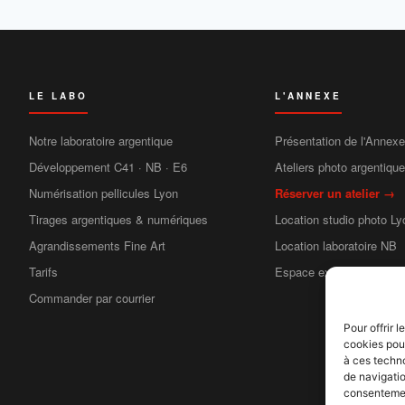
LE LABO
L'ANNEXE
Notre laboratoire argentique
Présentation de l'Annexe
Développement C41 · NB · E6
Ateliers photo argentiqu
Numérisation pellicules Lyon
Réserver un atelier →
Tirages argentiques & numériques
Location studio photo Ly
Agrandissements Fine Art
Location laboratoire NB
Tarifs
Espace exposition
Commander par courrier
Pour offrir 
cookies pour
à ces techn
de navigatio
consentement