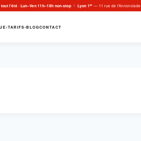
er
 tout l'été · Lun–Ven 11h–18h non-stop
Lyon 1
— 11 rue de l'Annonciade
·
UE
TARIFS
BLOG
CONTACT
▾
▾