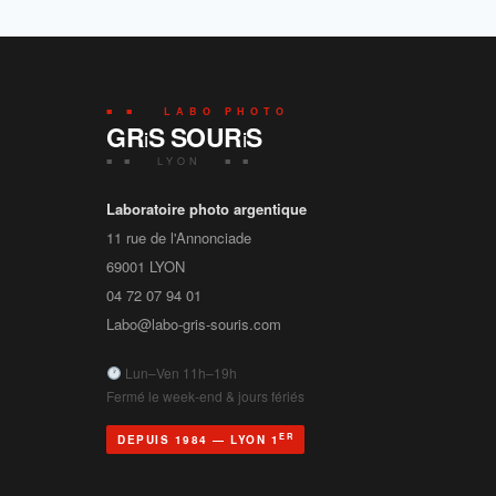
■ ■ LABO PHOTO
GR
S SOUR
S
i
i
■ ■ LYON ■ ■
Laboratoire photo argentique
11 rue de l'Annonciade
69001
LYON
04 72 07 94 01
Labo@labo-gris-souris.com
Lun–Ven 11h–19h
Fermé le week-end & jours fériés
ER
DEPUIS 1984 — LYON 1