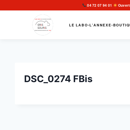
Aller
04 72 07 94 01
Ouvert
·
au
contenu
LE LABO
L'ANNEXE
BOUTIQ
▾
▾
DSC_0274 FBis