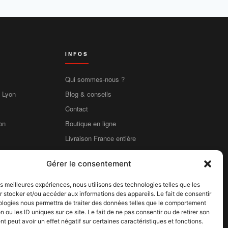
INFOS
Qui sommes-nous ?
e Lyon
Blog & conseils
Contact
on
Boutique en ligne
Livraison France entière
Mentions légales
Gérer le consentement
CGV
CGU
les meilleures expériences, nous utilisons des technologies telles que les
 stocker et/ou accéder aux informations des appareils. Le fait de consentir
Confidentialité
ologies nous permettra de traiter des données telles que le comportement
Cookies
n ou les ID uniques sur ce site. Le fait de ne pas consentir ou de retirer son
 peut avoir un effet négatif sur certaines caractéristiques et fonctions.